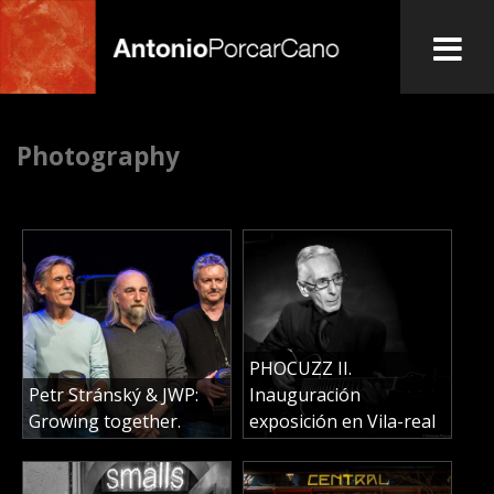
Skip
to
main
A
content
Photography
n
t
o
n
PHOCUZZ II.
i
Petr Stránský & JWP:
Inauguración
Growing together.
exposición en Vila-real
o
P