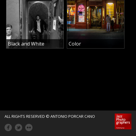
o
r
c
Black and White
Color
a
r
C
a
n
ALL RIGHTS RESERVED © ANTONIO PORCAR CANO
o